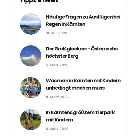
Tipps & News
Häufige Fragen zu Ausflügen bei
Regen in Kärnten
31. Juli 2026
Der Großglockner - Österreichs
höchster Berg
5. März 2026
Was man in Kärnten mit Kindern
unbedingt machen muss
11. März 2026
In Kärntens größtem Tierpark
mit Kindern
6. März 2022