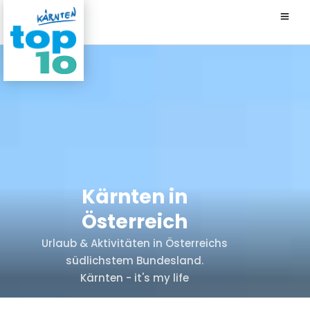
Kärnten in
Österreich
Urlaub & Aktivitäten in Österreichs
südlichstem Bundesland.
Kärnten - it's my life